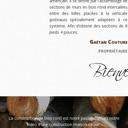
américain. Il se définit par l'assemblage de
sections de murs en bois rond intercalées
entre des billes placées à la verticale
(poteaux) spécialement adaptées à ce
système. Afin d’obtenir des sections de 8
pieds 4 pouces.
Gaétan Couture
PROPRIÉTAIRE
La construction de bois rond est notre passion. Voyez notre
vidéo d'une construction maison neuve :